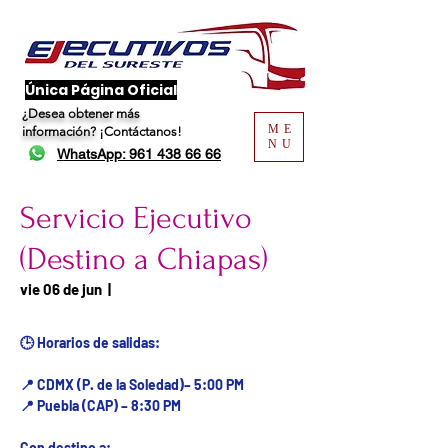
​Única Página Oficial
¿Desea obtener más
ME
información?
¡Contáctanos!
NU
WhatsApp: 961 438 66 66
Servicio Ejecutivo
(Destino a Chiapas)
Fecha del viaje / Horario
vie 06 de jun
  |  
de atención
🕒 Horarios de salidas:
📍 CDMX (P. de la Soledad)– 5:00 PM
📍 Puebla (CAP) – 8:30 PM
Con destino a: