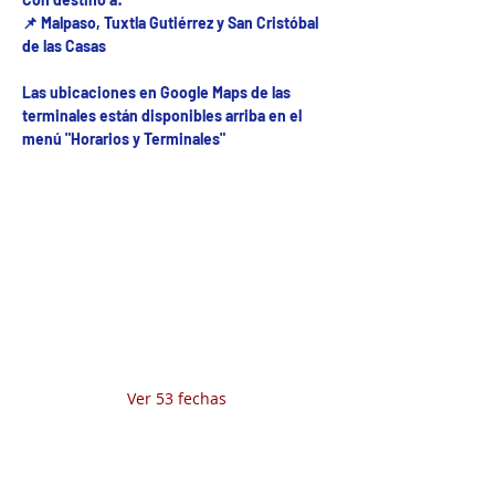
📌 Malpaso, Tuxtla Gutiérrez y San Cristóbal
de las Casas
Las ubicaciones en Google Maps de las
terminales están disponibles arriba en el
menú "Horarios y Terminales"
Fecha del viaje y Hr. atención
06 jun 2025, 8:00 a.m. – 4:00 p.m.
Fecha del viaje / Horario de atención
Otras fechas
dom 09 de ago, 8:00 a.m.
lun 10 de ago, 8:00 a.m.
mar 11 de ago, 8:00 a.m.
Ver 53 fechas
Tarifa disponible↓