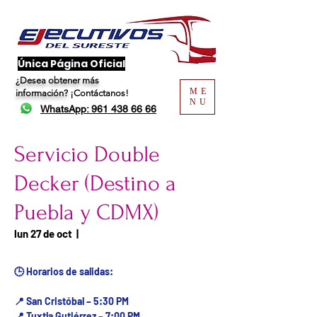
​Única Página Oficial
¿Desea obtener más
ME
información?
¡Contáctanos!
NU
WhatsApp: 961 438 66 66
Servicio Double
Decker (Destino a
Puebla y CDMX)
Fecha del viaje / Horario
lun 27 de oct
  |  
de atención
🕒 Horarios de salidas:
📍 San Cristóbal – 5:30 PM
📍 Tuxtla Gutiérrez – 7:00 PM