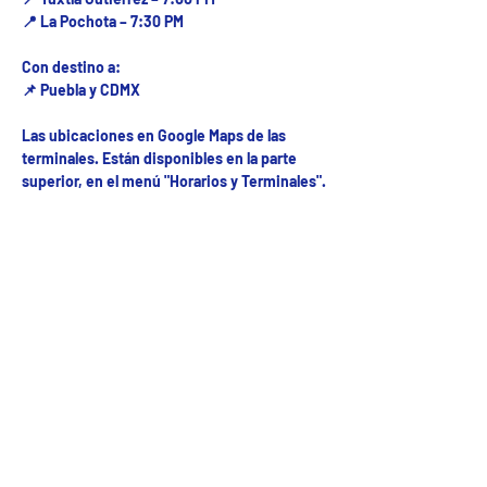
📍 La Pochota – 7:30 PM
Con destino a:
📌 Puebla y CDMX
Las ubicaciones en Google Maps de las
terminales. Están disponibles en la parte
superior, en el menú "Horarios y Terminales".
Fecha del viaje y Hr. atención
27 oct 2025, 8:00 a.m. – 10:00 p.m.
Fecha del viaje / Horario de atención
Otras fechas
lun 10 de ago, 8:00 a.m.
mar 11 de ago, 8:00 a.m.
mié 12 de ago, 8:00 a.m.
Ver 52 fechas