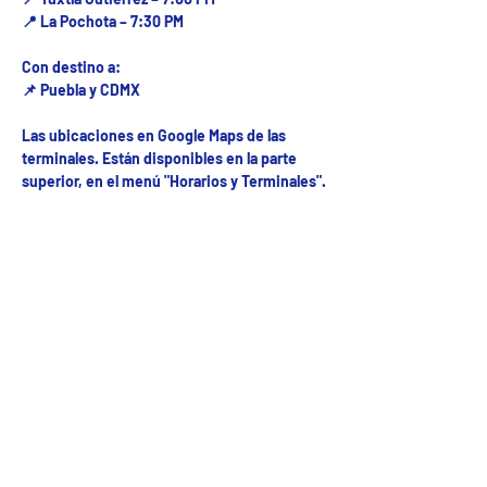
📍 La Pochota – 7:30 PM
Con destino a:
📌 Puebla y CDMX
Las ubicaciones en Google Maps de las
terminales. Están disponibles en la parte
superior, en el menú "Horarios y Terminales".
Fecha del viaje y Hr. atención
12 oct 2025, 8:00 a.m. – 10:00 p.m.
Fecha del viaje / Horario de atención
Otras fechas
dom 09 de ago, 8:00 a.m.
lun 10 de ago, 8:00 a.m.
mar 11 de ago, 8:00 a.m.
Ver 53 fechas