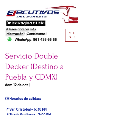
​Única Página Oficial
¿Desea obtener más
ME
información?
¡Contáctanos!
NU
WhatsApp: 961 438 66 66
Servicio Double
Decker (Destino a
Puebla y CDMX)
Fecha del viaje / Horario
dom 12 de oct
  |  
de atención
🕒 Horarios de salidas:
📍 San Cristóbal – 5:30 PM
📍 Tuxtla Gutiérrez – 7:00 PM