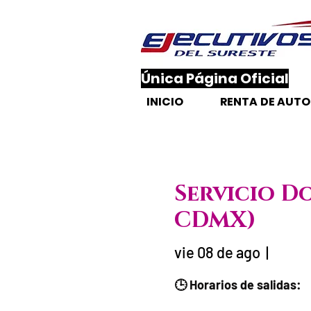
​Única Página Oficial
INICIO
RENTA DE AUT
Servicio D
CDMX)
vie 08 de ago
  |  
Fecha del viaje 
🕒 Horarios de salidas: