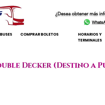
¿Desea obtener más in
WhatsA
OBUSES
COMPRAR BOLETOS
HORARIOS Y
TERMINALES
ouble Decker (Destino a P
/ Horario de atención