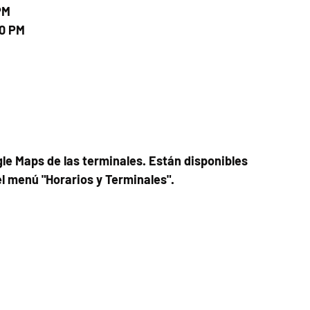
PM
00 PM
le Maps de las terminales. Están disponibles
el menú "Horarios y Terminales".
Fecha del viaje y Hr. atención