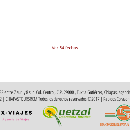
08 ago 2025, 8:00 a.m. – 10:00 p.m.
Fecha del viaje / Horario de atención
Otras fechas
sáb 08 de ago, 8:00 a.m.
dom 09 de ago, 8:00 a.m.
lun 10 de ago, 8:00 a.m.
Ver 54 fechas
 entre 7 sur y 8 sur Col. Centro , C.P. 29000 , Tuxtla Gutiérrez, Chiapas. agencia
412 | CHIAPASTOURSRCM Todos los derechos reservados ©2017 | Rapidos Corazon