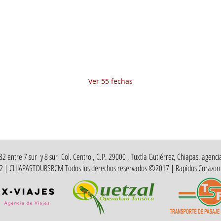
15 jul 2025, 8:00 a.m. – 10:00 p.m.
Fecha del viaje / Horario de atención
Otras fechas
vie 07 de ago, 8:00 a.m.
sáb 08 de ago, 8:00 a.m.
dom 09 de ago, 8:00 a.m.
Ver 55 fechas
 entre 7 sur y 8 sur Col. Centro , C.P. 29000 , Tuxtla Gutiérrez, Chiapas. agencia
412 | CHIAPASTOURSRCM Todos los derechos reservados ©2017 | Rapidos Corazon