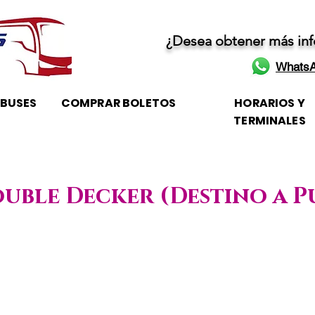
¿Desea obtener más in
WhatsA
OBUSES
COMPRAR BOLETOS
HORARIOS Y
TERMINALES
ouble Decker (Destino a P
Horario de atención