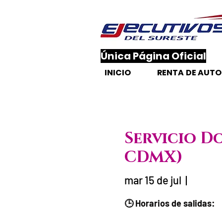
​Única Página Oficial
INICIO
RENTA DE AUT
Servicio D
CDMX)
mar 15 de jul
  |  
Fecha del viaje / 
🕒 Horarios de salidas: