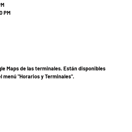
PM
00 PM
le Maps de las terminales. Están disponibles
el menú "Horarios y Terminales".
Fecha del viaje y Hr. atención