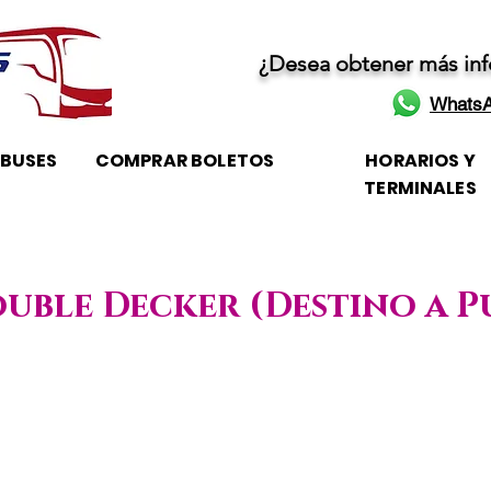
¿Desea obtener más in
WhatsA
OBUSES
COMPRAR BOLETOS
HORARIOS Y
TERMINALES
ouble Decker (Destino a P
Horario de atención