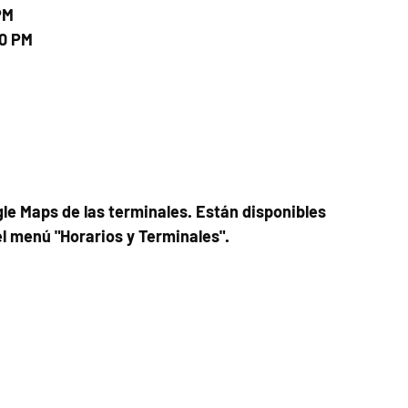
PM
00 PM
le Maps de las terminales. Están disponibles
el menú "Horarios y Terminales".
Fecha del viaje y Hr. atención