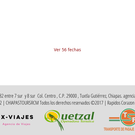
27 jun 2025, 8:00 a.m. – 10:00 p.m.
Fecha del viaje / Horario de atención
Otras fechas
jue 06 de ago, 8:00 a.m.
vie 07 de ago, 8:00 a.m.
sáb 08 de ago, 8:00 a.m.
Ver 56 fechas
 entre 7 sur y 8 sur Col. Centro , C.P. 29000 , Tuxtla Gutiérrez, Chiapas. agencia
412 | CHIAPASTOURSRCM Todos los derechos reservados ©2017 | Rapidos Corazon