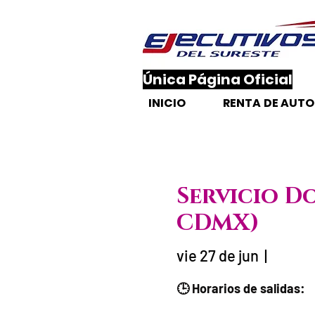
​Única Página Oficial
INICIO
RENTA DE AUT
Servicio D
CDMX)
vie 27 de jun
  |  
Fecha del viaje / 
🕒 Horarios de salidas: