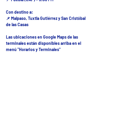
Con destino a:
📌 Malpaso, Tuxtla Gutiérrez y San Cristóbal
de las Casas
Las ubicaciones en Google Maps de las
terminales están disponibles arriba en el
menú "Horarios y Terminales"
Fecha del viaje y Hr. atención
07 ago 2025, 8:00 a.m. – 10:00 p.m.
Fecha del viaje / Horario de atención
Otras fechas
sáb 08 de ago, 8:00 a.m.
dom 09 de ago, 8:00 a.m.
lun 10 de ago, 8:00 a.m.
Ver 54 fechas