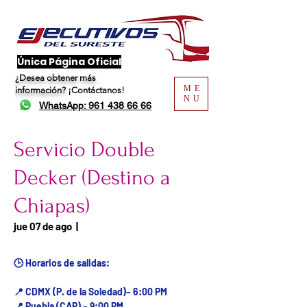
​Única Página Oficial
¿Desea obtener más
ME
información?
¡Contáctanos!
NU
WhatsApp: 961 438 66 66
Servicio Double
Decker (Destino a
Chiapas)
Fecha del viaje / Horario
jue 07 de ago
  |  
de atención
🕒 Horarios de salidas:
📍 CDMX (P. de la Soledad)– 6:00 PM
📍 Puebla (CAP) – 9:00 PM