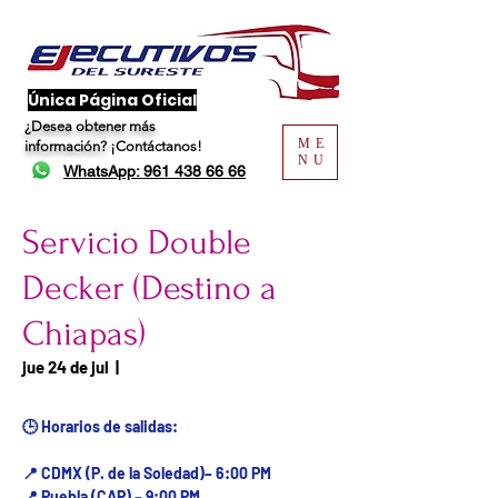
​Única Página Oficial
¿Desea obtener más
ME
información?
¡Contáctanos!
NU
WhatsApp: 961 438 66 66
Servicio Double
Decker (Destino a
Chiapas)
Fecha del viaje / Horario
jue 24 de jul
  |  
de atención
🕒 Horarios de salidas:
📍 CDMX (P. de la Soledad)– 6:00 PM
📍 Puebla (CAP) – 9:00 PM