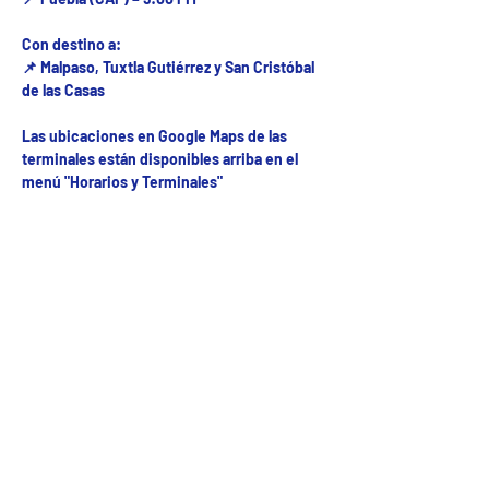
Con destino a:
📌 Malpaso, Tuxtla Gutiérrez y San Cristóbal
de las Casas
Las ubicaciones en Google Maps de las
terminales están disponibles arriba en el
menú "Horarios y Terminales"
Fecha del viaje y Hr. atención
24 jul 2025, 8:00 a.m. – 10:00 p.m.
Fecha del viaje / Horario de atención
Otras fechas
vie 07 de ago, 8:00 a.m.
sáb 08 de ago, 8:00 a.m.
dom 09 de ago, 8:00 a.m.
Ver 55 fechas