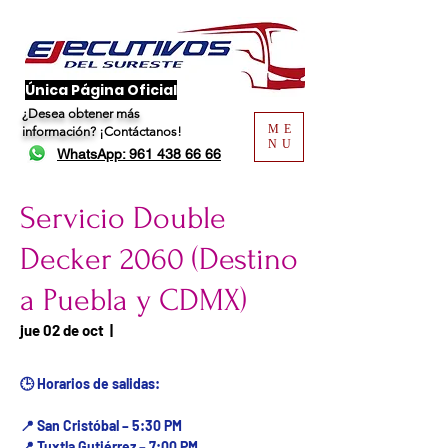
​Única Página Oficial
¿Desea obtener más
ME
información?
¡Contáctanos!
NU
WhatsApp: 961 438 66 66
Servicio Double
Decker 2060 (Destino
a Puebla y CDMX)
Fecha del viaje / Horario
jue 02 de oct
  |  
de atención
🕒 Horarios de salidas:
📍 San Cristóbal – 5:30 PM
📍 Tuxtla Gutiérrez – 7:00 PM