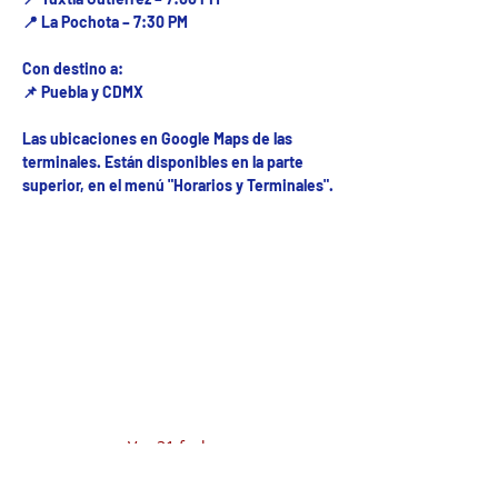
📍 La Pochota – 7:30 PM
Con destino a:
📌 Puebla y CDMX
Las ubicaciones en Google Maps de las
terminales. Están disponibles en la parte
superior, en el menú "Horarios y Terminales".
Fecha del viaje y Hr. atención
02 oct 2025, 8:00 a.m. – 1:00 p.m.
Fecha del viaje / Horario de atención
Otras fechas
vie 07 de ago, 1:00 p.m.
mar 01 de sep, 8:00 a.m.
mié 02 de sep, 8:00 a.m.
Ver 31 fechas