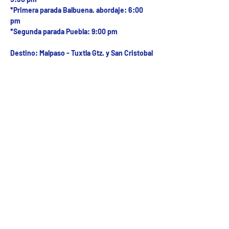
*Primera parada Balbuena. abordaje: 6:00
pm
*Segunda parada Puebla: 9:00 pm
Destino: Malpaso - Tuxtla Gtz. y San Cristobal
Fecha del viaje y Hr. atención
08 abr 2025, 8:00 a.m. – 10:00 p.m.
Fecha del viaje / Horario de atención
Otras fechas
sáb 08 de ago, 8:00 a.m.
dom 09 de ago, 8:00 a.m.
lun 10 de ago, 8:00 a.m.
Ver 54 fechas