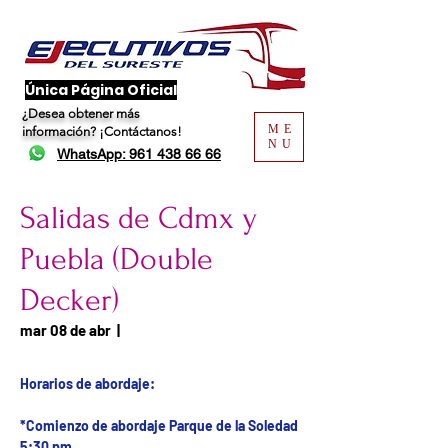
​Única Página Oficial
¿Desea obtener más
ME
información?
¡Contáctanos!
NU
WhatsApp: 961 438 66 66
Salidas de Cdmx y
Puebla (Double
Decker)
Fecha del viaje / Horario
mar 08 de abr
  |  
de atención
Horarios de abordaje:
*Comienzo de abordaje Parque de la Soledad
5:30 pm