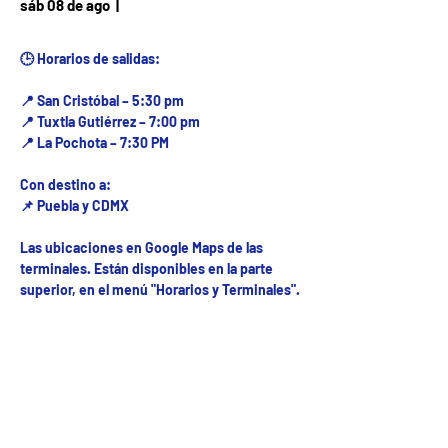
Fecha del viaje / Horario
sáb 08 de ago
  |  
de atención
🕒 Horarios de salidas:
📍 San Cristóbal – 5:30 pm
📍 Tuxtla Gutiérrez – 7:00 pm
📍 La Pochota – 7:30 PM
Con destino a:
📌 Puebla y CDMX
Las ubicaciones en Google Maps de las
terminales. Están disponibles en la parte
superior, en el menú "Horarios y Terminales".
Fecha del viaje y Hr. atención
08 ago 2026, 8:00 a.m. – 10:00 p.m.
Fecha del viaje / Horario de atención
Otras fechas