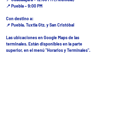
📍 Puebla – 9:00 PM
Con destino a:
📌 Puebla, Tuxtla Gtz. y San Cristóbal
Las ubicaciones en Google Maps de las
terminales. Están disponibles en la parte
superior, en el menú "Horarios y Terminales".
Fecha del viaje y Hr. atención
27 jun 2026, 8:00 a.m. – 10:00 p.m.
Fecha del viaje / Horario de atención
Otras fechas
sáb 08 de ago, 8:00 a.m.
sáb 15 de ago, 8:00 a.m.
sáb 22 de ago, 8:00 a.m.
Ver 5 fechas