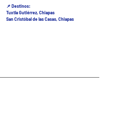
📌 Destinos:
Tuxtla Gutiérrez, Chiapas
San Cristóbal de las Casas, Chiapas
Fecha del viaje y Hr. atención
06 ago 2026, 8:00 a.m. – 2:00 p.m.
Fecha del viaje / Horario de atención
Tarifa disponible↓
Precio
De $400.00 a $470.00
Seleccionar entradas