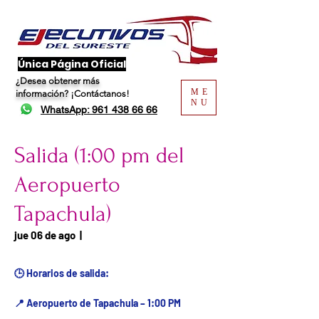
​Única Página Oficial
¿Desea obtener más
ME
información?
¡Contáctanos!
NU
WhatsApp: 961 438 66 66
Salida (1:00 pm del
Aeropuerto
Tapachula)
Fecha del viaje / Horario
jue 06 de ago
  |  
de atención
🕒 Horarios de salida:
📍 Aeropuerto de Tapachula – 1:00 PM