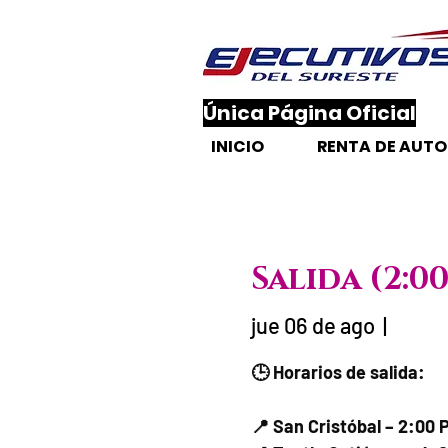
​Única Página Oficial
INICIO
RENTA DE AUT
Salida (2:0
jue 06 de ago
  |  
Fecha del viaje 
🕒 Horarios de salida:
📍 San Cristóbal – 2:00 