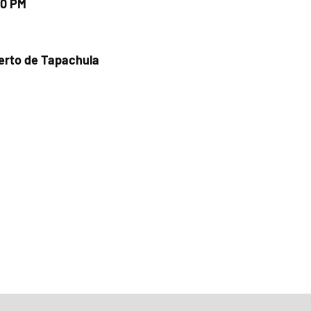
00 PM
uerto de Tapachula
Fecha del viaje y Hr. atención
06 ago 2026, 12:27 p.m. – 5:00 p.m.
Fecha del viaje / Horario de atención