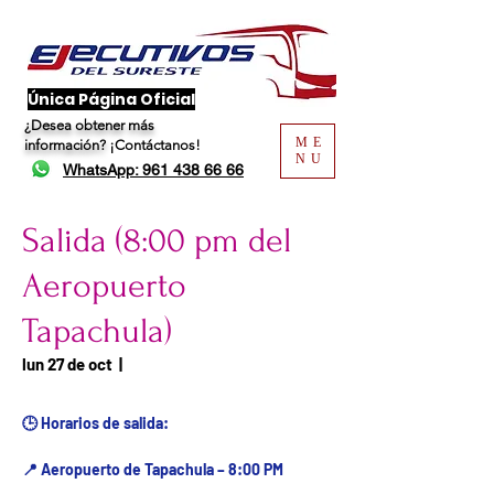
​Única Página Oficial
¿Desea obtener más
ME
información?
¡Contáctanos!
NU
WhatsApp: 961 438 66 66
Salida (8:00 pm del
Aeropuerto
Tapachula)
Fecha del viaje / Horario
lun 27 de oct
  |  
de atención
🕒 Horarios de salida:
📍 Aeropuerto de Tapachula – 8:00 PM