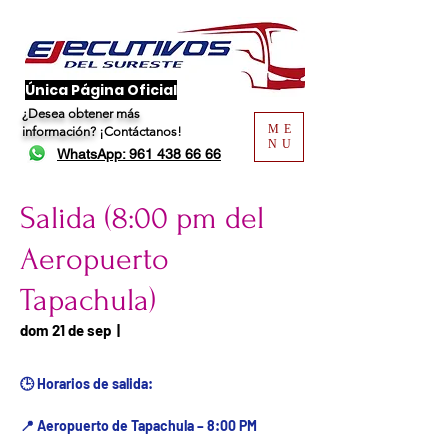
​Única Página Oficial
¿Desea obtener más
ME
información?
¡Contáctanos!
NU
WhatsApp: 961 438 66 66
Salida (8:00 pm del
Aeropuerto
Tapachula)
Fecha del viaje / Horario
dom 21 de sep
  |  
de atención
🕒 Horarios de salida:
📍 Aeropuerto de Tapachula – 8:00 PM