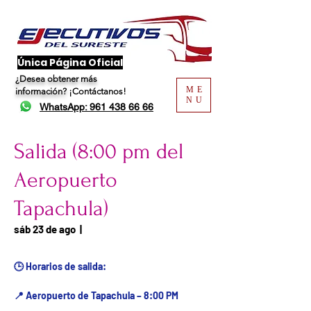
​Única Página Oficial
¿Desea obtener más
ME
información?
¡Contáctanos!
NU
WhatsApp: 961 438 66 66
Salida (8:00 pm del
Aeropuerto
Tapachula)
Fecha del viaje / Horario
sáb 23 de ago
  |  
de atención
🕒 Horarios de salida:
📍 Aeropuerto de Tapachula – 8:00 PM