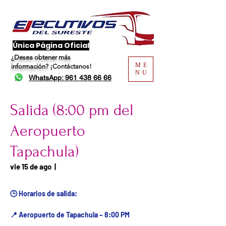
​Única Página Oficial
¿Desea obtener más
ME
información?
¡Contáctanos!
NU
WhatsApp: 961 438 66 66
Salida (8:00 pm del
Aeropuerto
Tapachula)
Fecha del viaje / Horario
vie 15 de ago
  |  
de atención
🕒 Horarios de salida:
📍 Aeropuerto de Tapachula – 8:00 PM