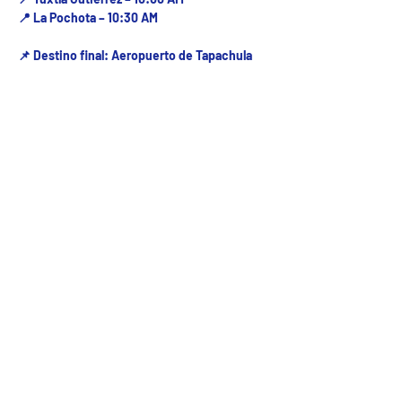
📍 La Pochota – 10:30 AM
📌 Destino final: Aeropuerto de Tapachula
Fecha del viaje y Hr. atención
28 nov 2025, 8:00 a.m. – 11:00 a.m.
Fecha del viaje / Horario de atención
Otras fechas
vie 07 de ago, 8:00 a.m.
sáb 08 de ago, 8:00 a.m.
dom 09 de ago, 8:00 a.m.
Ver 25 fechas
5ª Oriente sur Numero 882 entre 7 sur y 8 sur Col. Centro , C.P. 29000 , Tuxtla Gutiérrez,
Chiapas. agencia de viajes
Teléfono: (961) 26 26 412 | CHIAPASTOURSRCM Todos los derechos reservados ©2017 |