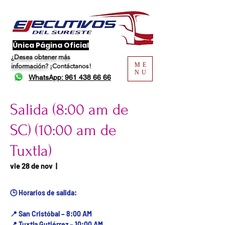
​Única Página Oficial
¿Desea obtener más
ME
información?
¡Contáctanos!
NU
WhatsApp: 961 438 66 66
Salida (8:00 am de
SC) (10:00 am de
Tuxtla)
Fecha del viaje / Horario
vie 28 de nov
  |  
de atención
🕒 Horarios de salida:
📍 San Cristóbal – 8:00 AM
📍 Tuxtla Gutiérrez – 10:00 AM