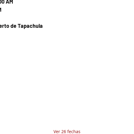
:00 AM
M
uerto de Tapachula
Fecha del viaje y Hr. atención
07 nov 2025, 8:00 a.m. – 11:00 a.m.
Fecha del viaje / Horario de atención
Otras fechas
jue 06 de ago, 8:00 a.m.
vie 07 de ago, 8:00 a.m.
sáb 08 de ago, 8:00 a.m.
Ver 26 fechas