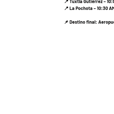
📍 Tuxtla Gutiérrez – 10
📍 La Pochota – 10:30 A
📌 Destino final: Aerop