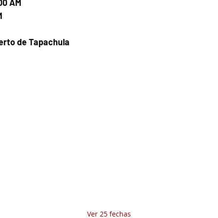
:00 AM
M
uerto de Tapachula
Fecha del viaje y Hr. atención
18 ago 2025, 8:00 a.m. – 11:00 a.m.
Fecha del viaje / Horario de atención
Otras fechas
vie 07 de ago, 8:00 a.m.
sáb 08 de ago, 8:00 a.m.
dom 09 de ago, 8:00 a.m.
Ver 25 fechas