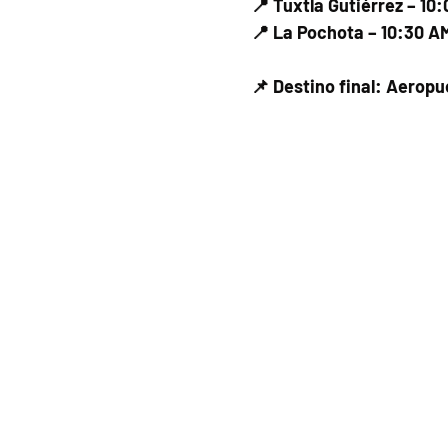
📍 Tuxtla Gutiérrez – 10
📍 La Pochota – 10:30 A
📌 Destino final: Aerop