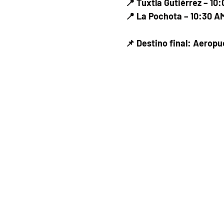
📍 Tuxtla Gutiérrez – 10
📍 La Pochota – 10:30 A
📌 Destino final: Aerop