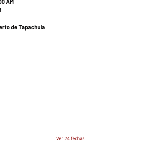
:00 AM
M
uerto de Tapachula
Fecha del viaje y Hr. atención
01 jun 2025, 8:00 a.m. – 8:00 p.m.
Fecha del viaje / Horario de atención
Otras fechas
sáb 08 de ago, 8:00 a.m.
dom 09 de ago, 8:00 a.m.
lun 10 de ago, 8:00 a.m.
Ver 24 fechas