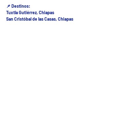
📌 Destinos:
Tuxtla Gutiérrez, Chiapas
San Cristóbal de las Casas, Chiapas
Fecha del viaje y Hr. atención
28 nov 2025, 6:00 a.m. – 8:00 a.m.
Fecha del viaje / Horario de atención
Otras fechas
sáb 08 de ago, 7:00 a.m.
dom 09 de ago, 7:00 a.m.
lun 10 de ago, 7:00 a.m.
Ver 24 fechas
5ª Oriente sur Numero 882 entre 7 sur y 8 sur Col. Centro , C.P. 29000 , Tuxtla Gutiérrez,
Chiapas. agencia de viajes
Teléfono: (961) 26 26 412 | CHIAPASTOURSRCM Todos los derechos reservados ©2017 |