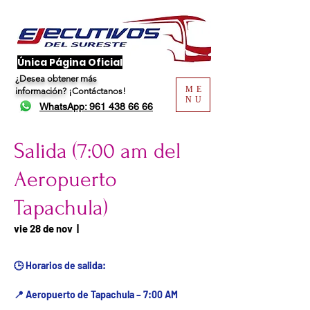
​Única Página Oficial
¿Desea obtener más
ME
información?
¡Contáctanos!
NU
WhatsApp: 961 438 66 66
Salida (7:00 am del
Aeropuerto
Tapachula)
Fecha del viaje / Horario
vie 28 de nov
  |  
de atención
🕒 Horarios de salida:
📍 Aeropuerto de Tapachula – 7:00 AM