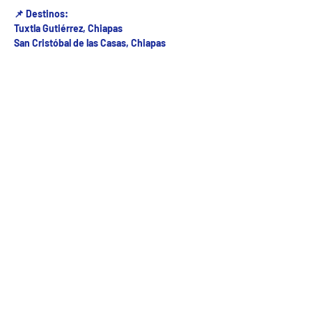
📌 Destinos:
Tuxtla Gutiérrez, Chiapas
San Cristóbal de las Casas, Chiapas
Fecha del viaje y Hr. atención
14 sep 2025, 6:00 a.m. – 8:00 a.m.
Fecha del viaje / Horario de atención
Otras fechas
sáb 08 de ago, 7:00 a.m.
dom 09 de ago, 7:00 a.m.
lun 10 de ago, 7:00 a.m.
Ver 24 fechas
5ª Oriente sur Numero 882 entre 7 sur y 8 sur Col. Centro , C.P. 29000 , Tuxtla Gutiérrez,
Chiapas. agencia de viajes
Teléfono: (961) 26 26 412 | CHIAPASTOURSRCM Todos los derechos reservados ©2017 |