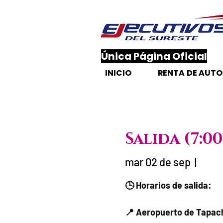
​Única Página Oficial
INICIO
RENTA DE AUT
Salida (7:
mar 02 de sep
  |  
Fecha del via
🕒 Horarios de salida:
📍 Aeropuerto de Tapach