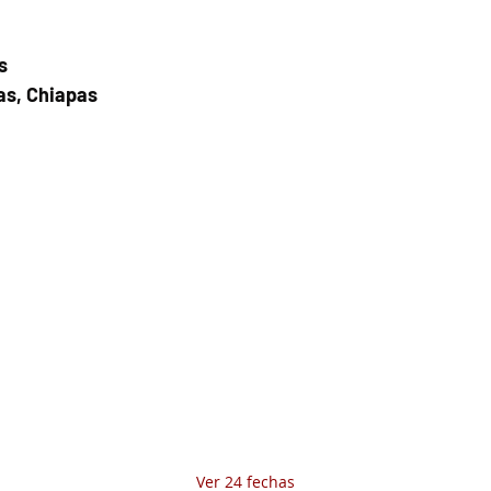
s
as, Chiapas
Fecha del viaje y Hr. atención
02 sep 2025, 6:00 a.m. – 8:00 a.m.
Fecha del viaje / Horario de atención
Otras fechas
sáb 08 de ago, 7:00 a.m.
dom 09 de ago, 7:00 a.m.
lun 10 de ago, 7:00 a.m.
Ver 24 fechas