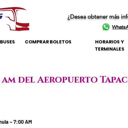
¿Desea obtener más in
WhatsA
OBUSES
COMPRAR BOLETOS
HORARIOS Y
TERMINALES
00 am del Aeropuerto Tapa
je / Horario de atención
ula – 7:00 AM