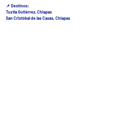
📌 Destinos:
Tuxtla Gutiérrez, Chiapas
San Cristóbal de las Casas, Chiapas
Fecha del viaje y Hr. atención
27 ago 2025, 6:00 a.m. – 8:00 a.m.
Fecha del viaje / Horario de atención
Otras fechas
dom 09 de ago, 7:00 a.m.
lun 10 de ago, 7:00 a.m.
mar 11 de ago, 7:00 a.m.
Ver 23 fechas
5ª Oriente sur Numero 882 entre 7 sur y 8 sur Col. Centro , C.P. 29000 , Tuxtla Gutiérrez,
Chiapas. agencia de viajes
Teléfono: (961) 26 26 412 | CHIAPASTOURSRCM Todos los derechos reservados ©2017 |