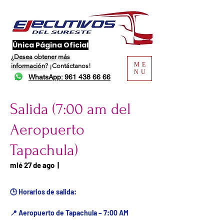
​Única Página Oficial
¿Desea obtener más
ME
información?
¡Contáctanos!
NU
WhatsApp: 961 438 66 66
Salida (7:00 am del
Aeropuerto
Tapachula)
Fecha del viaje / Horario
mié 27 de ago
  |  
de atención
🕒 Horarios de salida:
📍 Aeropuerto de Tapachula – 7:00 AM