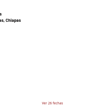
s
as, Chiapas
Fecha del viaje y Hr. atención
25 jul 2025, 6:00 a.m. – 8:00 a.m.
Fecha del viaje / Horario de atención
Otras fechas
jue 06 de ago, 7:00 a.m.
vie 07 de ago, 7:00 a.m.
sáb 08 de ago, 7:00 a.m.
Ver 26 fechas