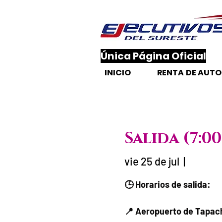
​Única Página Oficial
INICIO
RENTA DE AUT
Salida (7:
vie 25 de jul
  |  
Fecha del viaje / Ho
🕒 Horarios de salida:
📍 Aeropuerto de Tapach