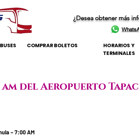
¿Desea obtener más in
WhatsA
OBUSES
COMPRAR BOLETOS
HORARIOS Y
TERMINALES
00 am del Aeropuerto Tapa
rario de atención
ula – 7:00 AM