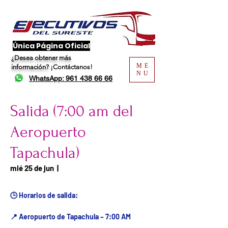
​Única Página Oficial
¿Desea obtener más
ME
información?
¡Contáctanos!
NU
WhatsApp: 961 438 66 66
Salida (7:00 am del
Aeropuerto
Tapachula)
Fecha del viaje / Horario
mié 25 de jun
  |  
de atención
🕒 Horarios de salida:
📍 Aeropuerto de Tapachula – 7:00 AM