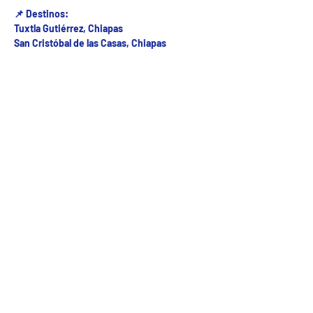
📌 Destinos:
Tuxtla Gutiérrez, Chiapas
San Cristóbal de las Casas, Chiapas
Fecha del viaje y Hr. atención
25 jun 2025, 8:00 a.m. – 8:00 p.m.
Fecha del viaje / Horario de atención
Otras fechas
dom 09 de ago, 7:00 a.m.
lun 10 de ago, 7:00 a.m.
mar 11 de ago, 7:00 a.m.
Ver 23 fechas
5ª Oriente sur Numero 882 entre 7 sur y 8 sur Col. Centro , C.P. 29000 , Tuxtla Gutiérrez,
Chiapas. agencia de viajes
Teléfono: (961) 26 26 412 | CHIAPASTOURSRCM Todos los derechos reservados ©2017 |