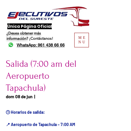
​Única Página Oficial
¿Desea obtener más
ME
información?
¡Contáctanos!
NU
WhatsApp: 961 438 66 66
Salida (7:00 am del
Aeropuerto
Tapachula)
Fecha del viaje / Horario
dom 08 de jun
  |  
de atención
🕒 Horarios de salida:
📍 Aeropuerto de Tapachula – 7:00 AM