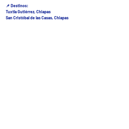
📌 Destinos:
Tuxtla Gutiérrez, Chiapas
San Cristóbal de las Casas, Chiapas
Fecha del viaje y Hr. atención
08 jun 2025, 8:00 a.m. – 8:00 p.m.
Fecha del viaje / Horario de atención
Otras fechas
dom 09 de ago, 7:00 a.m.
lun 10 de ago, 7:00 a.m.
mar 11 de ago, 7:00 a.m.
Ver 23 fechas
5ª Oriente sur Numero 882 entre 7 sur y 8 sur Col. Centro , C.P. 29000 , Tuxtla Gutiérrez,
Chiapas. agencia de viajes
Teléfono: (961) 26 26 412 | CHIAPASTOURSRCM Todos los derechos reservados ©2017 |