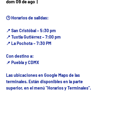
Fecha del viaje / Horario
dom 09 de ago
  |  
de atención
🕒 Horarios de salidas:
📍 San Cristóbal – 5:30 pm
📍 Tuxtla Gutiérrez – 7:00 pm
📍 La Pochota – 7:30 PM
Con destino a:
📌 Puebla y CDMX
Las ubicaciones en Google Maps de las
terminales. Están disponibles en la parte
superior, en el menú "Horarios y Terminales".
Fecha del viaje y Hr. atención
09 ago 2026, 8:00 a.m. – 10:00 p.m.
Fecha del viaje / Horario de atención
Otras fechas