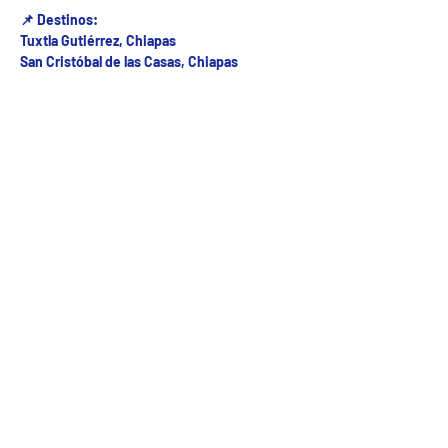
📌 Destinos:
Tuxtla Gutiérrez, Chiapas
San Cristóbal de las Casas, Chiapas
Fecha del viaje y Hr. atención
21 abr 2026, 8:00 a.m. – 5:00 p.m.
Fecha del viaje / Horario de atención
Otras fechas
vie 07 de ago, 8:00 a.m.
sáb 08 de ago, 8:00 a.m.
dom 09 de ago, 8:00 a.m.
Ver 25 fechas
5ª Oriente sur Numero 882 entre 7 sur y 8 sur Col. Centro , C.P. 29000 , Tuxtla Gutiérrez,
Chiapas. agencia de viajes
Teléfono: (961) 26 26 412 | CHIAPASTOURSRCM Todos los derechos reservados ©2017 |