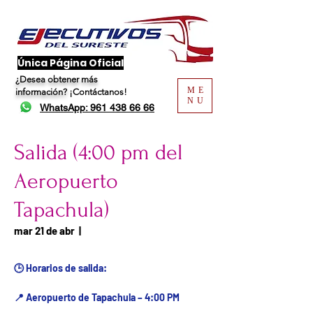
​Única Página Oficial
¿Desea obtener más
ME
información?
¡Contáctanos!
NU
WhatsApp: 961 438 66 66
Salida (4:00 pm del
Aeropuerto
Tapachula)
Fecha del viaje / Horario
mar 21 de abr
  |  
de atención
🕒 Horarios de salida:
📍 Aeropuerto de Tapachula – 4:00 PM