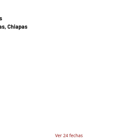
s
as, Chiapas
Fecha del viaje y Hr. atención
12 nov 2025, 8:00 a.m. – 5:00 p.m.
Fecha del viaje / Horario de atención
Otras fechas
sáb 08 de ago, 8:00 a.m.
dom 09 de ago, 8:00 a.m.
lun 10 de ago, 8:00 a.m.
Ver 24 fechas