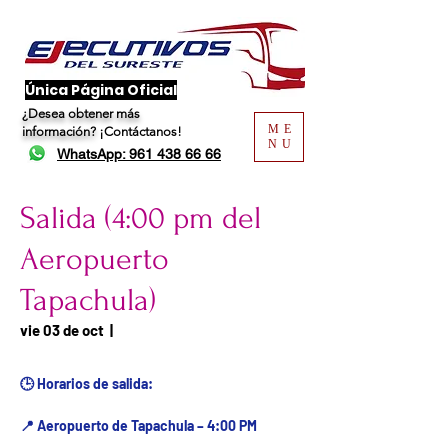
​Única Página Oficial
¿Desea obtener más
ME
información?
¡Contáctanos!
NU
WhatsApp: 961 438 66 66
Salida (4:00 pm del
Aeropuerto
Tapachula)
Fecha del viaje / Horario
vie 03 de oct
  |  
de atención
🕒 Horarios de salida:
📍 Aeropuerto de Tapachula – 4:00 PM