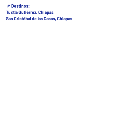
📌 Destinos:
Tuxtla Gutiérrez, Chiapas
San Cristóbal de las Casas, Chiapas
Fecha del viaje y Hr. atención
03 oct 2025, 8:00 a.m. – 5:00 p.m.
Fecha del viaje / Horario de atención
Otras fechas
jue 06 de ago, 8:00 a.m.
vie 07 de ago, 8:00 a.m.
sáb 08 de ago, 8:00 a.m.
Ver 26 fechas
5ª Oriente sur Numero 882 entre 7 sur y 8 sur Col. Centro , C.P. 29000 , Tuxtla Gutiérrez,
Chiapas. agencia de viajes
Teléfono: (961) 26 26 412 | CHIAPASTOURSRCM Todos los derechos reservados ©2017 |