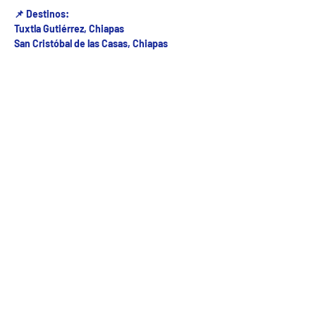
📌 Destinos:
Tuxtla Gutiérrez, Chiapas
San Cristóbal de las Casas, Chiapas
Fecha del viaje y Hr. atención
09 ago 2025, 8:00 a.m. – 5:00 p.m.
Fecha del viaje / Horario de atención
Otras fechas
dom 09 de ago, 8:00 a.m.
lun 10 de ago, 8:00 a.m.
mar 11 de ago, 8:00 a.m.
Ver 23 fechas
5ª Oriente sur Numero 882 entre 7 sur y 8 sur Col. Centro , C.P. 29000 , Tuxtla Gutiérrez,
Chiapas. agencia de viajes
Teléfono: (961) 26 26 412 | CHIAPASTOURSRCM Todos los derechos reservados ©2017 |