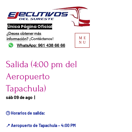
​Única Página Oficial
¿Desea obtener más
ME
información?
¡Contáctanos!
NU
WhatsApp: 961 438 66 66
Salida (4:00 pm del
Aeropuerto
Tapachula)
Fecha del viaje / Horario
sáb 09 de ago
  |  
de atención
🕒 Horarios de salida:
📍 Aeropuerto de Tapachula – 4:00 PM