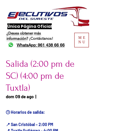
​Única Página Oficial
¿Desea obtener más
ME
información?
¡Contáctanos!
NU
WhatsApp: 961 438 66 66
Salida (2:00 pm de
SC) (4:00 pm de
Tuxtla)
Fecha del viaje / Horario
dom 09 de ago
  |  
de atención
🕒 Horarios de salida:
📍 San Cristóbal – 2:00 PM
📍 Tuxtla Gutiérrez – 4:00 PM