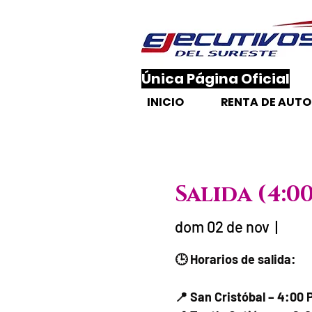
​Única Página Oficial
INICIO
RENTA DE AUT
Salida (4:0
dom 02 de nov
  |  
Fecha del vi
🕒 Horarios de salida:
📍 San Cristóbal – 4:00 