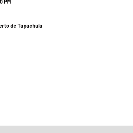
00 PM
uerto de Tapachula
Fecha del viaje y Hr. atención
02 nov 2025, 8:00 a.m. – 7:00 p.m.
Fecha del viaje / Horario de atención