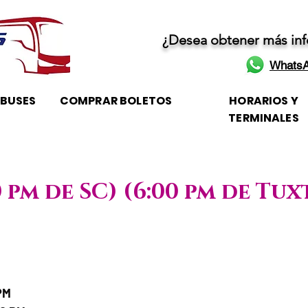
¿Desea obtener más in
WhatsA
OBUSES
COMPRAR BOLETOS
HORARIOS Y
TERMINALES
0 pm de SC) (6:00 pm de Tux
aje / Horario de atención
PM