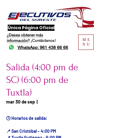
​Única Página Oficial
¿Desea obtener más
ME
información?
¡Contáctanos!
NU
WhatsApp: 961 438 66 66
Salida (4:00 pm de
SC) (6:00 pm de
Tuxtla)
Fecha del viaje / Horario
mar 30 de sep
  |  
de atención
🕒 Horarios de salida:
📍 San Cristóbal – 4:00 PM
📍 Tuxtla Gutiérrez – 6:00 PM