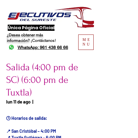
​Única Página Oficial
¿Desea obtener más
ME
información?
¡Contáctanos!
NU
WhatsApp: 961 438 66 66
Salida (4:00 pm de
SC) (6:00 pm de
Tuxtla)
Fecha del viaje / Horario
lun 11 de ago
  |  
de atención
🕒 Horarios de salida:
📍 San Cristóbal – 4:00 PM
📍 Tuxtla Gutiérrez – 6:00 PM