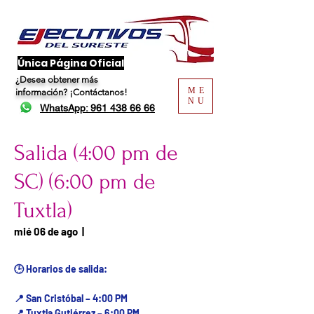
​Única Página Oficial
¿Desea obtener más
ME
información?
¡Contáctanos!
NU
WhatsApp: 961 438 66 66
Salida (4:00 pm de
SC) (6:00 pm de
Tuxtla)
Fecha del viaje / Horario
mié 06 de ago
  |  
de atención
🕒 Horarios de salida:
📍 San Cristóbal – 4:00 PM
📍 Tuxtla Gutiérrez – 6:00 PM