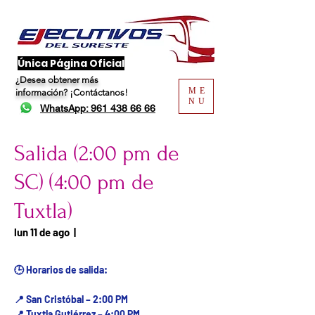
​Única Página Oficial
¿Desea obtener más
ME
información?
¡Contáctanos!
NU
WhatsApp: 961 438 66 66
Salida (2:00 pm de
SC) (4:00 pm de
Tuxtla)
Fecha del viaje / Horario
lun 11 de ago
  |  
de atención
🕒 Horarios de salida:
📍 San Cristóbal – 2:00 PM
📍 Tuxtla Gutiérrez – 4:00 PM