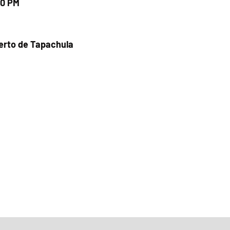
00 PM
uerto de Tapachula
Fecha del viaje y Hr. atención
08 may 2026, 12:48 p.m. – 5:00 p.m.
Fecha del viaje / Horario de atención