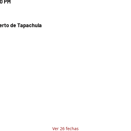
00 PM
uerto de Tapachula
Fecha del viaje y Hr. atención
12 ago 2025, 8:00 a.m. – 3:00 p.m.
Fecha del viaje / Horario de atención
Otras fechas
jue 06 de ago, 8:00 a.m.
vie 07 de ago, 8:00 a.m.
sáb 08 de ago, 8:00 a.m.
Ver 26 fechas