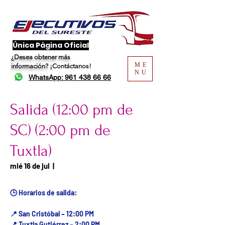
​Única Página Oficial
¿Desea obtener más
ME
información?
¡Contáctanos!
NU
WhatsApp: 961 438 66 66
Salida (12:00 pm de
SC) (2:00 pm de
Tuxtla)
Fecha del viaje / Horario
mié 16 de jul
  |  
de atención
🕒 Horarios de salida:
📍 San Cristóbal – 12:00 PM
📍 Tuxtla Gutiérrez – 2:00 PM