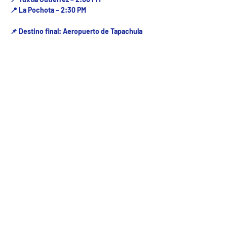
📍 La Pochota – 2:30 PM
📌 Destino final: Aeropuerto de Tapachula
Fecha del viaje y Hr. atención
16 jul 2025, 8:00 a.m. – 3:00 p.m.
Fecha del viaje / Horario de atención
Otras fechas
sáb 08 de ago, 8:00 a.m.
dom 09 de ago, 8:00 a.m.
lun 10 de ago, 8:00 a.m.
Ver 24 fechas
5ª Oriente sur Numero 882 entre 7 sur y 8 sur Col. Centro , C.P. 29000 , Tuxtla Gutiérrez,
Chiapas. agencia de viajes
Teléfono: (961) 26 26 412 | CHIAPASTOURSRCM Todos los derechos reservados ©2017 |