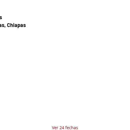
s
as, Chiapas
Fecha del viaje y Hr. atención
24 jun 2026, 8:00 a.m. – 11:00 a.m.
Fecha del viaje / Horario de atención
Otras fechas
sáb 08 de ago, 8:00 a.m.
dom 09 de ago, 8:00 a.m.
lun 10 de ago, 8:00 a.m.
Ver 24 fechas