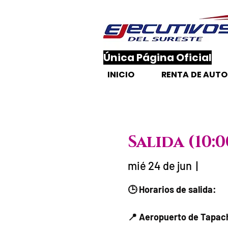
​Única Página Oficial
INICIO
RENTA DE AUT
Salida (10
mié 24 de jun
  |  
Fecha del viaje
🕒 Horarios de salida:
📍 Aeropuerto de Tapach