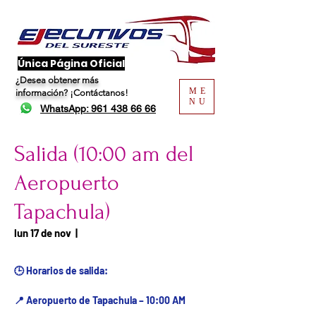
​Única Página Oficial
¿Desea obtener más
ME
información?
¡Contáctanos!
NU
WhatsApp: 961 438 66 66
Salida (10:00 am del
Aeropuerto
Tapachula)
Fecha del viaje / Horario
lun 17 de nov
  |  
de atención
🕒 Horarios de salida:
📍 Aeropuerto de Tapachula – 10:00 AM