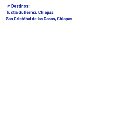
📌 Destinos:
Tuxtla Gutiérrez, Chiapas
San Cristóbal de las Casas, Chiapas
Fecha del viaje y Hr. atención
17 nov 2025, 8:00 a.m. – 11:00 a.m.
Fecha del viaje / Horario de atención
Otras fechas
dom 09 de ago, 8:00 a.m.
lun 10 de ago, 8:00 a.m.
mar 11 de ago, 8:00 a.m.
Ver 23 fechas
5ª Oriente sur Numero 882 entre 7 sur y 8 sur Col. Centro , C.P. 29000 , Tuxtla Gutiérrez,
Chiapas. agencia de viajes
Teléfono: (961) 26 26 412 | CHIAPASTOURSRCM Todos los derechos reservados ©2017 |