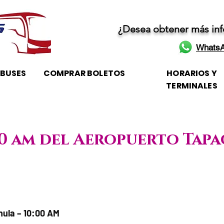
¿Desea obtener más in
WhatsA
OBUSES
COMPRAR BOLETOS
HORARIOS Y
TERMINALES
:00 am del Aeropuerto Tap
e / Horario de atención
ula – 10:00 AM