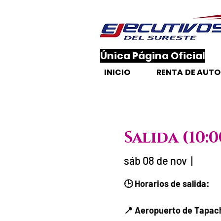
​Única Página Oficial
INICIO
RENTA DE AUT
Salida (10
sáb 08 de nov
  |  
Fecha del viaj
🕒 Horarios de salida:
📍 Aeropuerto de Tapach