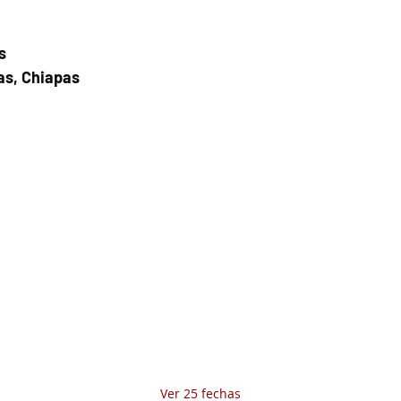
s
as, Chiapas
Fecha del viaje y Hr. atención
08 nov 2025, 8:00 a.m. – 11:00 a.m.
Fecha del viaje / Horario de atención
Otras fechas
vie 07 de ago, 8:00 a.m.
sáb 08 de ago, 8:00 a.m.
dom 09 de ago, 8:00 a.m.
Ver 25 fechas