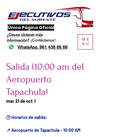
​Única Página Oficial
¿Desea obtener más
ME
información?
¡Contáctanos!
NU
WhatsApp: 961 438 66 66
Salida (10:00 am del
Aeropuerto
Tapachula)
Fecha del viaje / Horario
mar 21 de oct
  |  
de atención
🕒 Horarios de salida:
📍 Aeropuerto de Tapachula – 10:00 AM