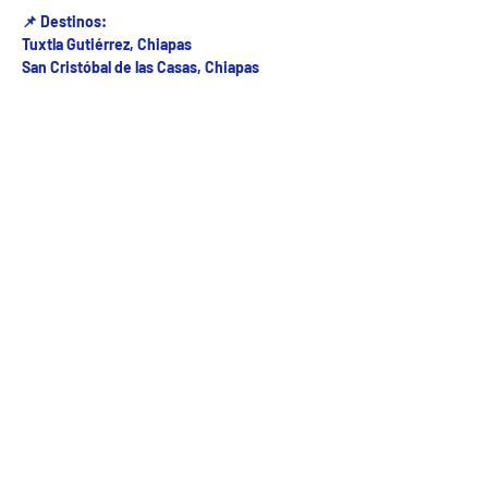
📌 Destinos:
Tuxtla Gutiérrez, Chiapas
San Cristóbal de las Casas, Chiapas
Fecha del viaje y Hr. atención
21 oct 2025, 8:00 a.m. – 11:00 a.m.
Fecha del viaje / Horario de atención
Otras fechas
dom 09 de ago, 8:00 a.m.
lun 10 de ago, 8:00 a.m.
mar 11 de ago, 8:00 a.m.
Ver 23 fechas
5ª Oriente sur Numero 882 entre 7 sur y 8 sur Col. Centro , C.P. 29000 , Tuxtla Gutiérrez,
Chiapas. agencia de viajes
Teléfono: (961) 26 26 412 | CHIAPASTOURSRCM Todos los derechos reservados ©2017 |