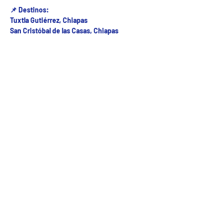
📌 Destinos:
Tuxtla Gutiérrez, Chiapas
San Cristóbal de las Casas, Chiapas
Fecha del viaje y Hr. atención
16 oct 2025, 8:00 a.m. – 11:00 a.m.
Fecha del viaje / Horario de atención
Otras fechas
dom 09 de ago, 8:00 a.m.
lun 10 de ago, 8:00 a.m.
mar 11 de ago, 8:00 a.m.
Ver 23 fechas
5ª Oriente sur Numero 882 entre 7 sur y 8 sur Col. Centro , C.P. 29000 , Tuxtla Gutiérrez,
Chiapas. agencia de viajes
Teléfono: (961) 26 26 412 | CHIAPASTOURSRCM Todos los derechos reservados ©2017 |