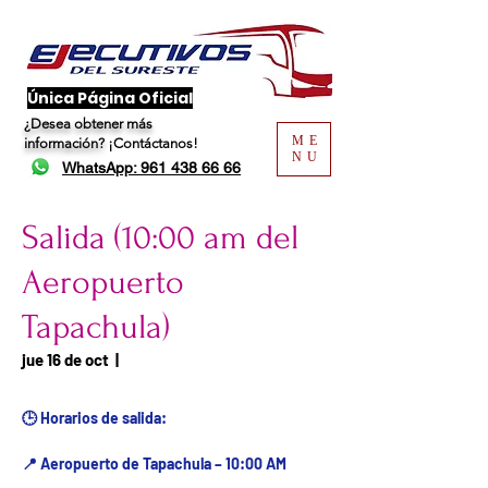
​Única Página Oficial
¿Desea obtener más
ME
información?
¡Contáctanos!
NU
WhatsApp: 961 438 66 66
Salida (10:00 am del
Aeropuerto
Tapachula)
Fecha del viaje / Horario
jue 16 de oct
  |  
de atención
🕒 Horarios de salida:
📍 Aeropuerto de Tapachula – 10:00 AM