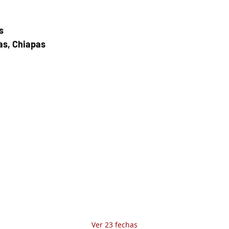
s
as, Chiapas
Fecha del viaje y Hr. atención
20 sep 2025, 8:00 a.m. – 11:00 a.m.
Fecha del viaje / Horario de atención
Otras fechas
dom 09 de ago, 8:00 a.m.
lun 10 de ago, 8:00 a.m.
mar 11 de ago, 8:00 a.m.
Ver 23 fechas