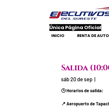
​Única Página Oficial
INICIO
RENTA DE AUT
Salida (10
sáb 20 de sep
  |  
Fecha del viaj
🕒 Horarios de salida:
📍 Aeropuerto de Tapach