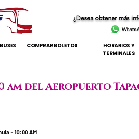
¿Desea obtener más in
WhatsA
OBUSES
COMPRAR BOLETOS
HORARIOS Y
TERMINALES
:00 am del Aeropuerto Tap
e / Horario de atención
ula – 10:00 AM