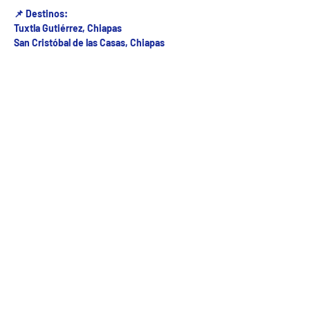
📌 Destinos:
Tuxtla Gutiérrez, Chiapas
San Cristóbal de las Casas, Chiapas
Fecha del viaje y Hr. atención
10 ago 2025, 8:00 a.m. – 11:00 a.m.
Fecha del viaje / Horario de atención
Otras fechas
sáb 08 de ago, 8:00 a.m.
dom 09 de ago, 8:00 a.m.
lun 10 de ago, 8:00 a.m.
Ver 24 fechas
5ª Oriente sur Numero 882 entre 7 sur y 8 sur Col. Centro , C.P. 29000 , Tuxtla Gutiérrez,
Chiapas. agencia de viajes
Teléfono: (961) 26 26 412 | CHIAPASTOURSRCM Todos los derechos reservados ©2017 |