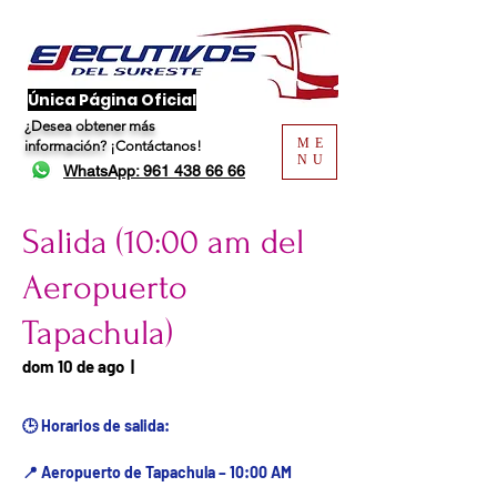
​Única Página Oficial
¿Desea obtener más
ME
información?
¡Contáctanos!
NU
WhatsApp: 961 438 66 66
Salida (10:00 am del
Aeropuerto
Tapachula)
Fecha del viaje / Horario
dom 10 de ago
  |  
de atención
🕒 Horarios de salida:
📍 Aeropuerto de Tapachula – 10:00 AM